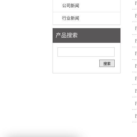
公司新闻
行业新闻
产品搜索