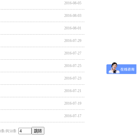
2016-08-05
2016-08-03
2016-08-01
2016-07-29
2016-07-27
2016-07-25
2016-07-23
2016-07-21
2016-07-19
2016-07-17
0条/共50条